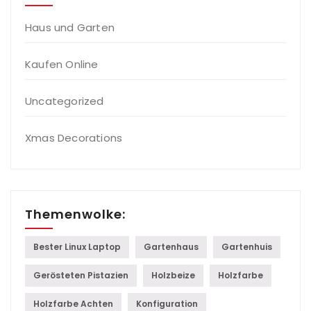
Haus und Garten
Kaufen Online
Uncategorized
Xmas Decorations
Themenwolke:
Bester Linux Laptop
Gartenhaus
Gartenhuis
Gerösteten Pistazien
Holzbeize
Holzfarbe
Holzfarbe Achten
Konfiguration