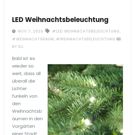
LED Weihnachtsbeleuchtung
,
NOV 7, 2020
#LED WEIHNACHTSBELEUCHTUNG
,
#WEIHNACHTSBAUM
#WEIHNACHTSBELEUCHTUNG
BY ELI
Bald ist es
wieder so
weit, dass all
überall die
Lichter
funkeln von
den
Weihnachtsb
äumen in den
Vorgärten
einer Stadt.