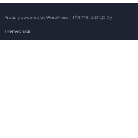
|
Theme: Busiup by
Proudly powered by WordPress
.
Themeansar