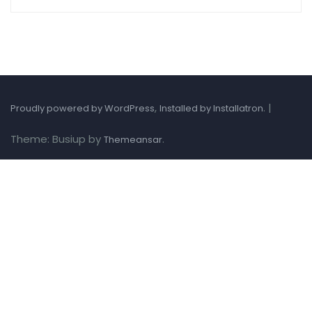
,
.
|
Proudly powered by WordPress
Installed by Installatron
Theme: Busiup by
.
Themeansar