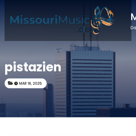
M
Da
pistazien
MAR 18, 2025