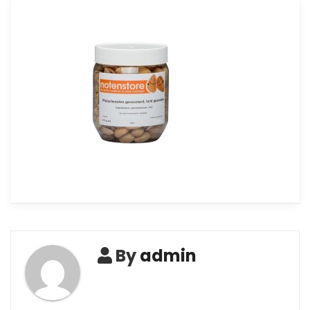
By
admin