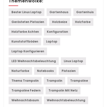
Themenwolke:
Bester Linux Laptop
Gartenhaus
Gartenhuis
Gerösteten Pistazien
Holzbeize
Holzfarbe
Holzfarbe Achten
Konfiguration
Kunststoffböden
Laptop
Laptop Konfigurieren
LED Weihnachtsbeleuchtung
Linux Laptop
Naturfarbe
Notebooks
Pistazien
Thema Trampolin
Trampolin
Trampoline
Trampoline Federn
Trampolin Mit Netz
Weihnachtsbaum
Weihnachtsbeleuchtung